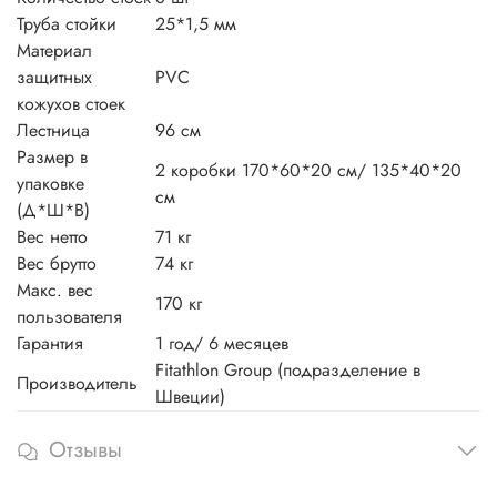
Труба стойки
25*1,5 мм
Материал
защитных
PVC
кожухов стоек
Лестница
96 см
Размер в
2 коробки 170*60*20 см/ 135*40*20
упаковке
см
(Д*Ш*В)
Вес нетто
71 кг
Вес брутто
74 кг
Макс. вес
170 кг
пользователя
Гарантия
1 год/ 6 месяцев
Fitathlon Group (подразделение в
Производитель
Швеции)
Отзывы