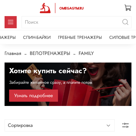
НАЖЕРЫ
СПИН-БАЙКИ
ГРЕБНЫЕ ТРЕНАЖЕРЫ
СИЛОВЫЕ Т
Главная
ВЕЛОТРЕНАЖЕРЫ
FAMILY
Хотите купить сейчас?
Забирайте желанное сразу, а платите потом
Узнать подробнее