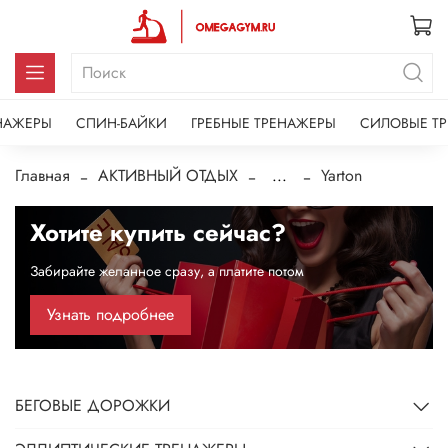
НАЖЕРЫ
СПИН-БАЙКИ
ГРЕБНЫЕ ТРЕНАЖЕРЫ
СИЛОВЫЕ Т
Главная
АКТИВНЫЙ ОТДЫХ
...
Yarton
Хотите купить сейчас?
Забирайте желанное сразу, а платите потом
Узнать подробнее
БЕГОВЫЕ ДОРОЖКИ