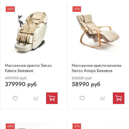
-24%
-31%
Массажное кресло Senzo
Массажное кресло-качалка
Katana Бежевое
Senzo Amaya Бежевое
499990 руб
85000 руб
379990 руб
58990 руб
-24%
-21%