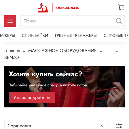
НАЖЕРЫ
СПИН-БАЙКИ
ГРЕБНЫЕ ТРЕНАЖЕРЫ
СИЛОВЫЕ Т
Главная
МАССАЖНОЕ ОБОРУДОВАНИЕ
...
SENZO
Хотите купить сейчас?
Забирайте желанное сразу, а платите потом
Узнать подробнее