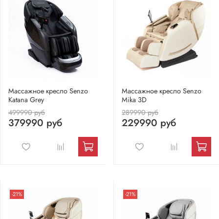
Массажное кресло Senzo
Массажное кресло Senzo
Katana Grey
Mika 3D
499990 руб
289990 руб
379990 руб
229990 руб
-21%
-21%