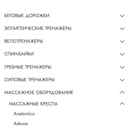
БЕГОВЫЕ ДОРОЖКИ
ЭЛЛИПТИЧЕСКИЕ ТРЕНАЖЕРЫ
ВЕЛОТРЕНАЖЕРЫ
СПИН-БАЙКИ
ГРЕБНЫЕ ТРЕНАЖЕРЫ
СИЛОВЫЕ ТРЕНАЖЕРЫ
МАССАЖНОЕ ОБОРУДОВАНИЕ
МАССАЖНЫЕ КРЕСЛА
Anatomico
Askona