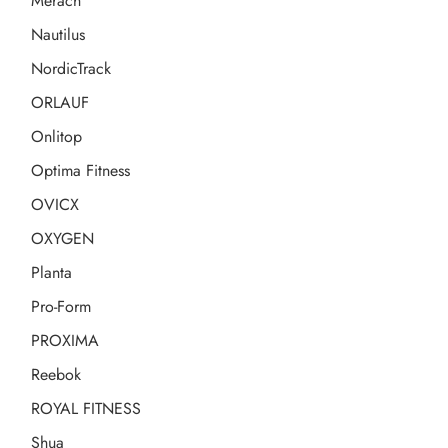
Merach
Nautilus
NordicTrack
ORLAUF
Onlitop
Optima Fitness
OVICX
OXYGEN
Planta
Pro-Form
PROXIMA
Reebok
ROYAL FITNESS
Shua