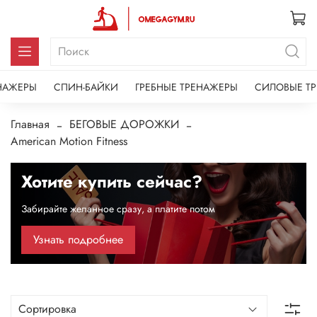
НАЖЕРЫ
СПИН-БАЙКИ
ГРЕБНЫЕ ТРЕНАЖЕРЫ
СИЛОВЫЕ Т
Главная
БЕГОВЫЕ ДОРОЖКИ
American Motion Fitness
Хотите купить сейчас?
Забирайте желанное сразу, а платите потом
Узнать подробнее