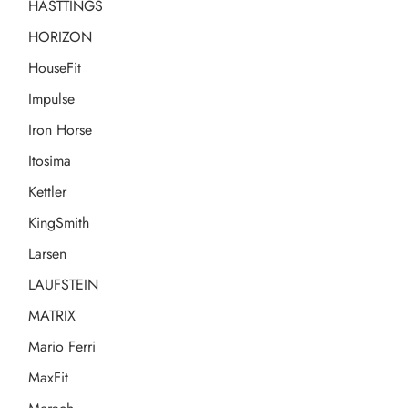
HASTTINGS
HORIZON
HouseFit
Impulse
Iron Horse
Itosima
Kettler
KingSmith
Larsen
LAUFSTEIN
MATRIX
Mario Ferri
MaxFit