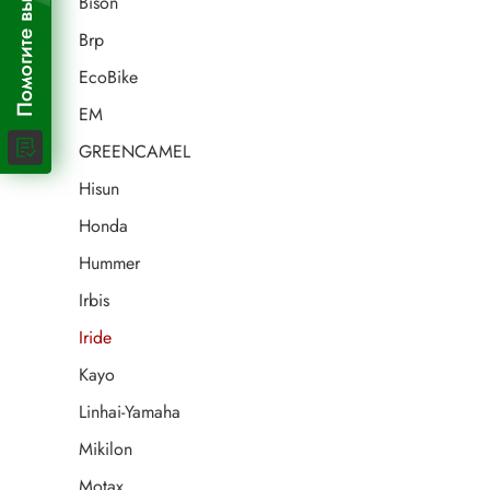
Помогите выбрать!
Bison
Brp
EcoBike
EM
GREENCAMEL
Hisun
Honda
Hummer
Irbis
Iride
Kayo
Linhai-Yamaha
Mikilon
Motax