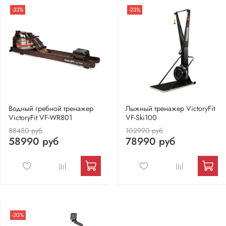
-33%
-23%
Водный гребной тренажер
Лыжный тренажер VictoryFit
VictoryFit VF-WR801
VF-Ski100
88480 руб
102990 руб
58990 руб
78990 руб
-20%