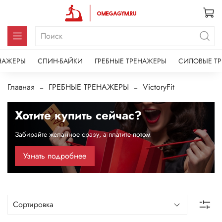
НАЖЕРЫ
СПИН-БАЙКИ
ГРЕБНЫЕ ТРЕНАЖЕРЫ
СИЛОВЫЕ Т
Главная
ГРЕБНЫЕ ТРЕНАЖЕРЫ
VictoryFit
Хотите купить сейчас?
Забирайте желанное сразу, а платите потом
Узнать подробнее