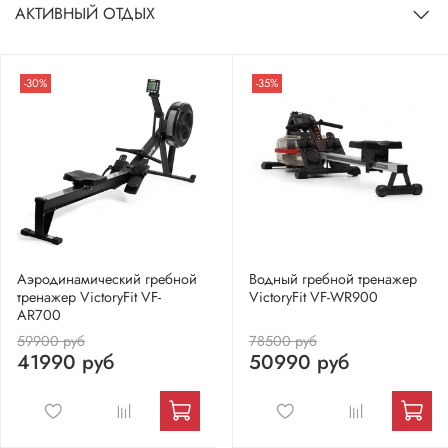
АКТИВНЫЙ ОТДЫХ
-30%
-35%
Аэродинамический гребной
Водный гребной тренажер
тренажер VictoryFit VF-
VictoryFit VF-WR900
AR700
59900 руб
78500 руб
41990 руб
50990 руб