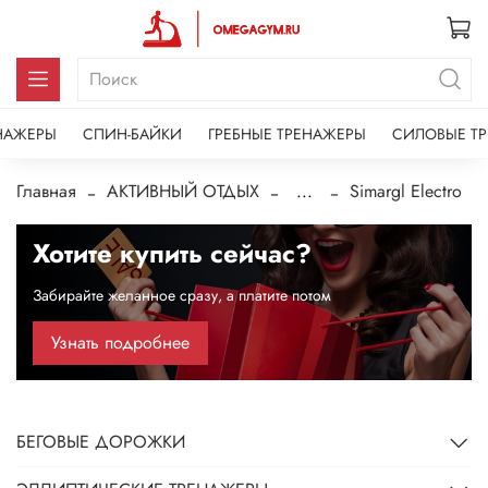
НАЖЕРЫ
СПИН-БАЙКИ
ГРЕБНЫЕ ТРЕНАЖЕРЫ
СИЛОВЫЕ Т
Главная
АКТИВНЫЙ ОТДЫХ
...
Simargl Electro
Хотите купить сейчас?
Забирайте желанное сразу, а платите потом
Узнать подробнее
БЕГОВЫЕ ДОРОЖКИ