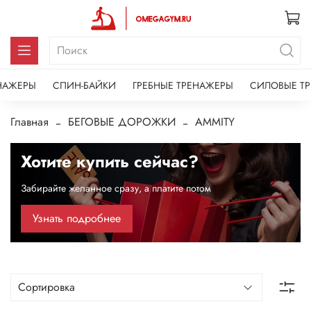
НАЖЕРЫ
СПИН-БАЙКИ
ГРЕБНЫЕ ТРЕНАЖЕРЫ
СИЛОВЫЕ Т
Главная
БЕГОВЫЕ ДОРОЖКИ
AMMITY
Хотите купить сейчас?
Забирайте желанное сразу, а платите потом
Узнать подробнее