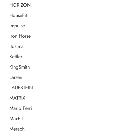
HORIZON
HouseFit
Impulse
Iron Horse
Itosima
Kettler
KingSmith
Larsen
LAUFSTEIN
MATRIX
Mario Ferri
MaxFit
Merach