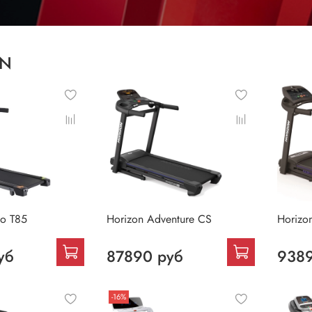
ON
po T85
Horizon Adventure CS
Horizo
уб
87890 руб
9389
-16%