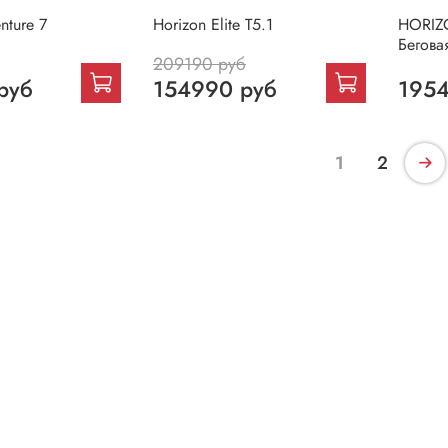
nture 7
Horizon Elite T5.1
HORIZ
Бегова
209190 руб
руб
154990 руб
1954
1
2