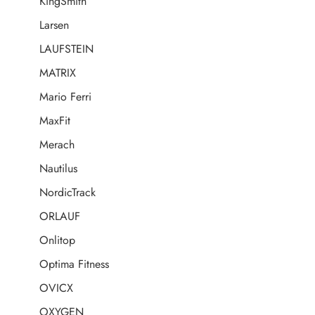
KingSmith
Larsen
LAUFSTEIN
MATRIX
Mario Ferri
MaxFit
Merach
Nautilus
NordicTrack
ORLAUF
Onlitop
Optima Fitness
OVICX
OXYGEN