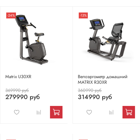
-24%
-13%
Matrix U30XR
Велоэргометр домашний
MATRIX R30XR
369990 руб
360990 руб
279990 руб
314990 руб