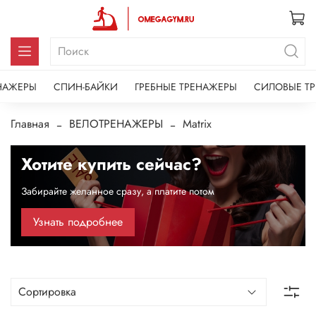
НАЖЕРЫ
СПИН-БАЙКИ
ГРЕБНЫЕ ТРЕНАЖЕРЫ
СИЛОВЫЕ Т
Главная
ВЕЛОТРЕНАЖЕРЫ
Matrix
Хотите купить сейчас?
Забирайте желанное сразу, а платите потом
Узнать подробнее