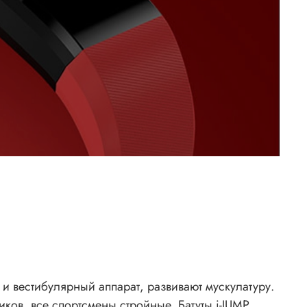
 вестибулярный аппарат, развивают мускулатуру.
иков, все спортсмены стройные. Батуты i-JUMP