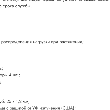
го срока службы.
 распределения нагрузки при растяжении;
ь;
оры 4 шт.;
;
б: 25 х 1,2 мм;
ат с защитой от УФ излучения (США);