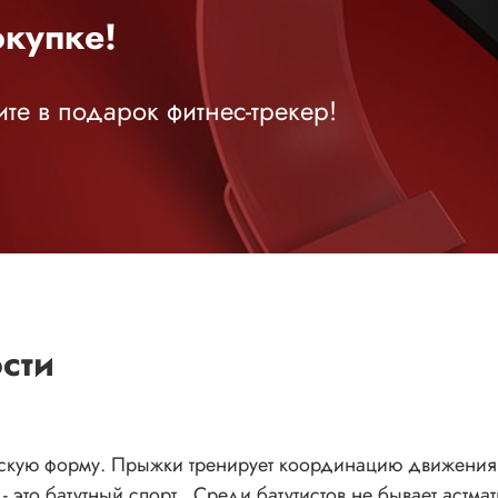
купке!
те в подарок фитнес-трекер!
сти
ескую форму. Прыжки тренирует координацию движения и
это батутный спорт. Среди батутистов не бывает астмат