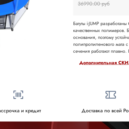
36990.00 руб
Батуты i-JUMP разработаны
качественных полимеров. 
основания, поэтому устой
полипропиленового мата с
сечения работают плавно.
Дополнительная СКИД
ассрочка и кредит
Доставка по всей Р