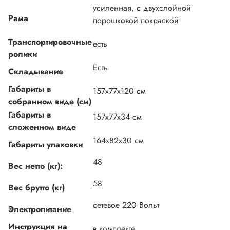
усиленная, с двухслойной
Рама
порошковой покраской
Транспортировочные
есть
ролики
Есть
Складывание
Габариты в
157х77х120 см
собранном виде (см)
Габариты в
157х77х34 см
сложенном виде
164х82х30 см
Габариты упаковки
48
Вес нетто (кг):
58
Вес брутто (кг)
сетевое 220 Вольт
Электропитание
Инструкция на
в комплекте