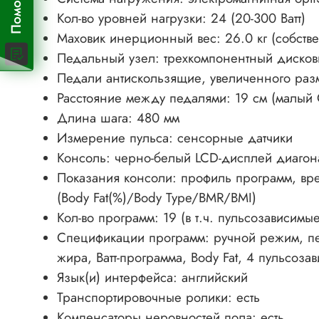
Кол-во уровней нагрузки: 24 (20-300 Ватт)
Маховик инерционный вес: 26.0 кг (собстве
Педальный узел: трехкомпонентный диско
Педали антискользящие, увеличенного ра
Расстояние между педалями: 19 см (малый 
Длина шага: 480 мм
Измерение пульса: сенсорные датчики
Консоль: черно-белый LCD-дисплей диагон
Показания консоли: профиль программ, врем
(Body Fat(%)/Body Type/BMR/BMI)
Кол-во программ: 19 (в т.ч. пульсозависимы
Спецификации программ: ручной режим, пер
жира, Ватт-программа, Body Fat, 4 пульсоз
Язык(и) интерфейса: английский
Транспортировочные ролики: есть
Компенсаторы неровностей пола: есть