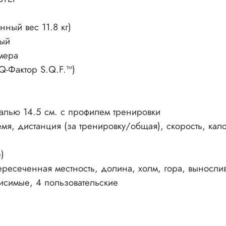
нный вес 11.8 кг)
вый
змера
Q-Фактор S.Q.F.™)
алью 14.5 см. с профилем тренировки
я, дистанция (за тренировку/общая), скорость, кало
е)
есеченная местность, долина, холм, гора, вынослив
ависимые, 4 пользовательские