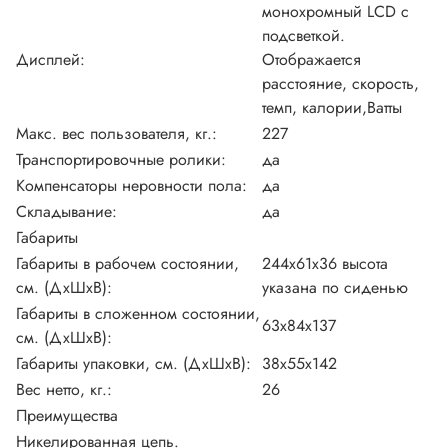
монохромный LCD с
подсветкой.
Дисплей:
Отображается
расстояние, скорость,
темп, калории,Ватты
Макс. вес пользователя, кг.:
227
Транспортировочные ролики:
да
Компенсаторы неровности пола:
да
Складывание:
да
Габариты
Габариты в рабочем состоянии,
244х61х36 высота
см. (ДхШхВ):
указана по сиденью
Габариты в сложенном состоянии,
63x84x137
см. (ДхШхВ):
Габариты упаковки, см. (ДхШхВ):
38x55x142
Вес нетто, кг.:
26
Преимущества
Никелированная цепь.