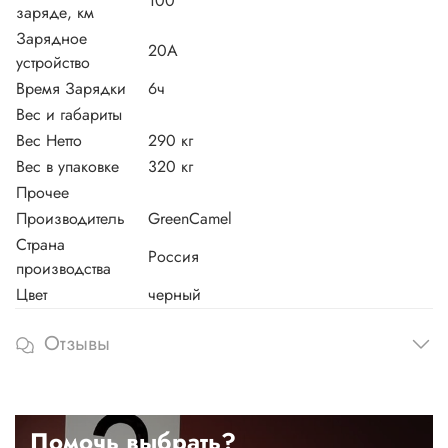
100
заряде, км
Зарядное
20A
устройство
Время Зарядки
6ч
Вес и габариты
Вес Нетто
290 кг
Вес в упаковке
320 кг
Прочее
Производитель
GreenCamel
Страна
Россия
производства
Цвет
черный
Отзывы
Помочь выбрать?