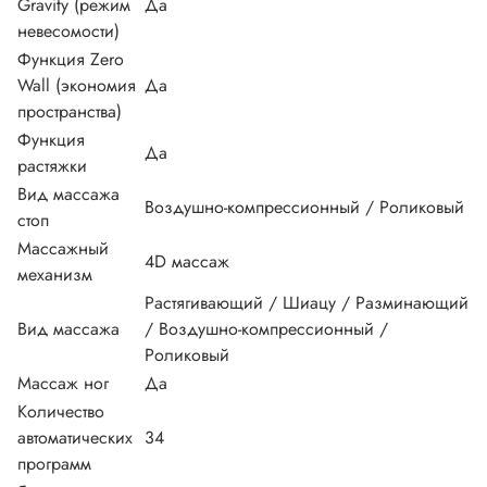
Gravity (режим
Да
невесомости)
Функция Zero
Wall (экономия
Да
пространства)
Функция
Да
растяжки
Вид массажа
Воздушно-компрессионный / Роликовый
стоп
Массажный
4D массаж
механизм
Растягивающий / Шиацу / Разминающий
Вид массажа
/ Воздушно-компрессионный /
Роликовый
Массаж ног
Да
Количество
автоматических
34
программ