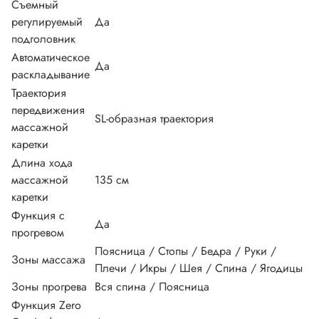
Съемный
регулируемый
Да
подголовник
Автоматическое
Да
раскладывание
Траектория
передвижения
SL-образная траектория
массажной
каретки
Длина хода
массажной
135 см
каретки
Функция с
Да
прогревом
Поясница / Стопы / Бедра / Руки /
Зоны массажа
Плечи / Икры / Шея / Спина / Ягодицы
Зоны прогрева
Вся спина / Поясница
Функция Zero