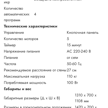
икр
Количество
автоматических
4
программ
Технические характеристики
Управление
Кнопочная панель
Количество моторов
5
Таймер
15 минут
Напряжение питания
АС 220-240 В
Питание
от сети
Частота
50-60 Гц
Рекомендуемое расстояние от стены
27 см
Максимальная нагрузка
110 кг
Потребляемая мощность
100 Вт
Габариты и вес
1310 х 700 х
Габаритные размеры (Д х Ш х В)
1108 мм
Размеры в горизонтальном положении
1470 x 700 x