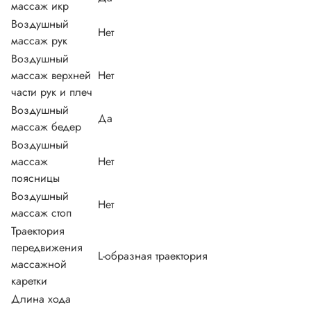
массаж икр
Воздушный
Нет
массаж рук
Воздушный
массаж верхней
Нет
части рук и плеч
Воздушный
Да
массаж бедер
Воздушный
массаж
Нет
поясницы
Воздушный
Нет
массаж стоп
Траектория
передвижения
L-образная траектория
массажной
каретки
Длина хода