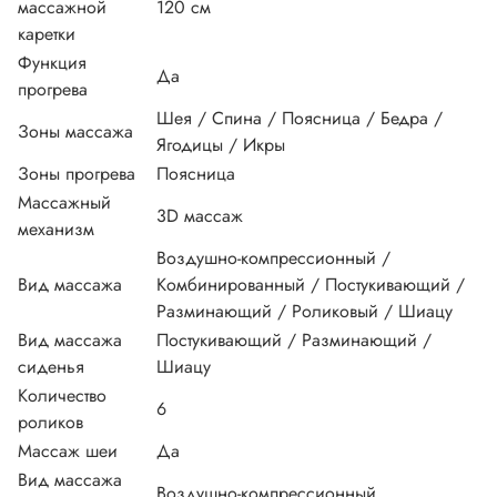
массажной
120 см
каретки
Функция
Да
прогрева
Шея / Спина / Поясница / Бедра /
Зоны массажа
Ягодицы / Икры
Зоны прогрева
Поясница
Массажный
3D массаж
механизм
Воздушно-компрессионный /
Вид массажа
Комбинированный / Постукивающий /
Разминающий / Роликовый / Шиацу
Вид массажа
Постукивающий / Разминающий /
сиденья
Шиацу
Количество
6
роликов
Массаж шеи
Да
Вид массажа
Воздушно-компрессионный