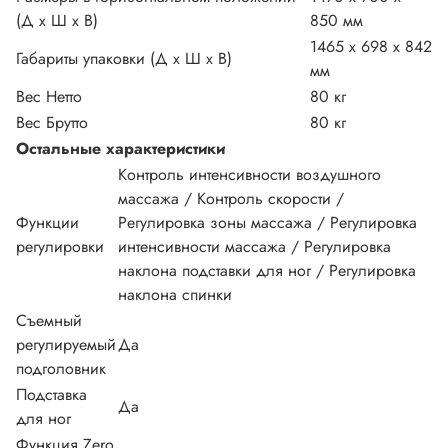
(Д х Ш х В)
850 мм
1465 х 698 х 842
Габариты упаковки (Д х Ш х В)
мм
Вес Нетто
80 кг
Вес Брутто
80 кг
Остальные характеристики
Контроль интенсивности воздушного
массажа / Контроль скорости /
Функции
Регулировка зоны массажа / Регулировка
регулировки
интенсивности массажа / Регулировка
наклона подставки для ног / Регулировка
наклона спинки
Съемный
регулируемый
Да
подголовник
Подставка
Да
для ног
Функция Zero