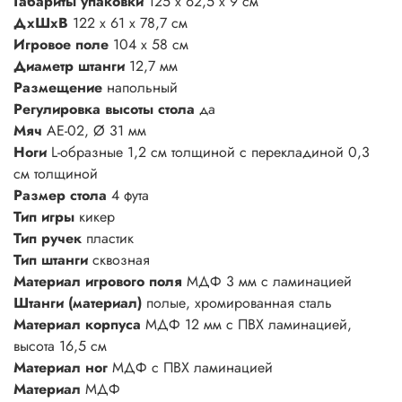
Габариты упаковки
125 х 62,5 х 9 см
ДхШхВ
122 x 61 x 78,7 см
Игровое поле
104 х 58 см
Диаметр штанги
12,7 мм
Размещение
напольный
Регулировка высоты стола
да
Мяч
AE-02, Ø 31 мм
Ноги
L-образные 1,2 см толщиной с перекладиной 0,3
см толщиной
Размер стола
4 фута
Тип игры
кикер
Тип ручек
пластик
Тип штанги
сквозная
Материал игрового поля
МДФ 3 мм с ламинацией
Штанги (материал)
полые, хромированная сталь
Материал корпуса
МДФ 12 мм с ПВХ ламинацией,
высота 16,5 см
Материал ног
МДФ с ПВХ ламинацией
Материал
МДФ