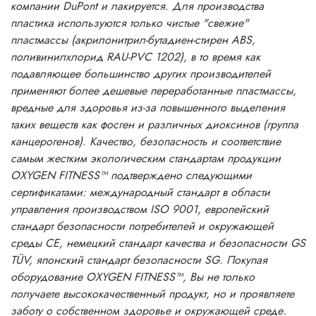
компании DuPont и лакируется. Для производства
пластика используются только чистые "свежие"
пластмассы (акрилонитрил-бутадиен-стирен ABS,
поливинилхлорид RAU-PVC 1202), в то время как
подавляющее большинство других производителей
применяют более дешевые переработанные пластмассы,
вредные для здоровья из-за повышенного выделения
таких веществ как фосген и различных диоксинов (группа
канцерогенов). Качество, безопасность и соответствие
самым жестким экологическим стандартам продукции
OXYGEN FITNESS™ подтверждено следующими
сертификатами: международный стандарт в области
управления производством ISO 9001, европейский
стандарт безопасности потребителей и окружающей
среды CE, немецкий стандарт качества и безопасности GS
TÜV, японский стандарт безопасности SG. Покупая
оборудование OXYGEN FITNESS™, Вы не только
получаете высококачественный продукт, но и проявляете
заботу о собственном здоровье и окружающей среде.