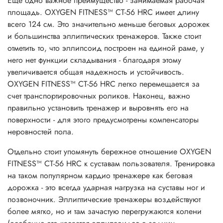
Еще одно важное преимущество - занимаемая рабочая
площадь. OXYGEN FITNESS™ CT-56 НRС имеет длину
всего 124 см. Это значительно меньше беговых дорожек
и большинства эллиптических тренажеров. Также стоит
отметить то, что эллипсоид построен на единой раме, у
него нет функции складывания - благодаря этому
увеличивается общая надежность и устойчивость.
OXYGEN FITNESS™ CT-56 НRС легко перемещается за
счет транспортировочных роликов. Наконец, важно
правильно установить тренажер и выровнять его на
поверхности - для этого предусмотрены компенсаторы
неровностей пола.
Отдельно стоит упомянуть бережное отношение OXYGEN
FITNESS™ СТ-56 НRС к суставам пользователя. Тренировка
на таком популярном кардио тренажере как беговая
дорожка - это всегда ударная нагрузка на суставы ног и
позвоночник. Эллиптические тренажеры воздействуют
более мягко, но и там зачастую перегружаются колени