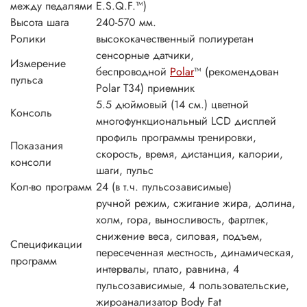
между педалями
E.S.Q.F.™)
Высота шага
240-570 мм.
Ролики
высококачественный полиуретан
сенсорные датчики,
Измерение
беспроводной
Polar
™ (рекомендован
пульса
Polar T34) приемник
5.5 дюймовый (14 см.) цветной
Консоль
многофункциональный LCD дисплей
профиль программы тренировки,
Показания
скорость, время, дистанция, калории,
консоли
шаги, пульс
Кол-во программ
24 (в т.ч. пульсозависимые)
ручной режим, сжигание жира, долина,
холм, гора, выносливость, фартлек,
снижение веса, силовая, подъем,
Спецификации
пересеченная местность, динамическая,
программ
интервалы, плато, равнина, 4
пульсозависимые, 4 пользовательские,
жироанализатор Body Fat