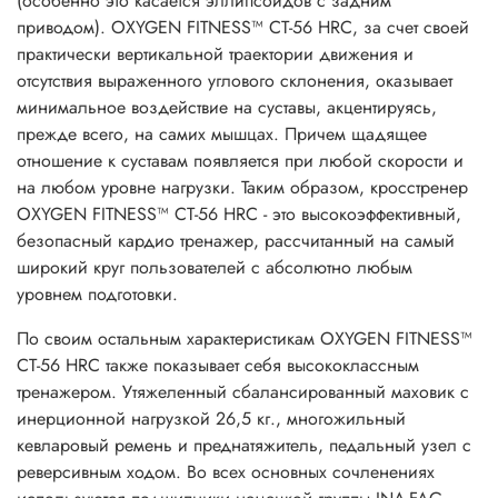
(особенно это касается эллипсоидов с задним
приводом). OXYGEN FITNESS™ СТ-56 НRС, за счет своей
практически вертикальной траектории движения и
отсутствия выраженного углового склонения, оказывает
минимальное воздействие на суставы, акцентируясь,
прежде всего, на самих мышцах. Причем щадящее
отношение к суставам появляется при любой скорости и
на любом уровне нагрузки. Таким образом, кросстренер
OXYGEN FITNESS™ СТ-56 НRС - это высокоэффективный,
безопасный кардио тренажер, рассчитанный на самый
широкий круг пользователей с абсолютно любым
уровнем подготовки.
По своим остальным характеристикам OXYGEN FITNESS™
СТ-56 НRС также показывает себя высококлассным
тренажером. Утяжеленный сбалансированный маховик c
инерционной нагрузкой 26,5 кг., многожильный
кевларовый ремень и преднатяжитель, педальный узел с
реверсивным ходом. Во всех основных сочленениях