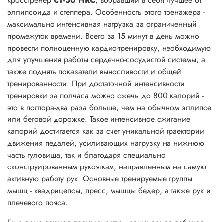
кросстренер
СТ-56 НRС
, вобравший в себя лучшее от
эллипсоида и степпера. Особенность этого тренажера -
максимально интенсивная нагрузка за ограниченный
промежуток времени. Всего за 15 минут в день можно
провести полноценную кардио-тренировку, необходимую
для улучшения работы сердечно-сосудистой системы, а
также поднять показатели выносливости и общей
тренированности. При достаточной интенсивности
тренировки за полчаса можно сжечь до 800 калорий -
это в полтора-два раза больше, чем на обычном эллипсе
или беговой дорожке. Такое интенсивное сжигание
калорий достигается как за счет уникальной траектории
движения педалей, усиливающих нагрузку на нижнюю
часть туловища, так и благодаря специально
сконструированным рукояткам, направленным на самую
активную работу рук. Основные тренируемые группы
мышц - квадрицепсы, пресс, мышцы бедер, а также рук и
плечевого пояса.