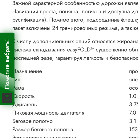
Важной характерной особенностью дорожки являет
Навигация проста, понятна, логична и доступна 
русификация). Помимо этого, подсоединив флешку
пакет включены 24 тренировочных режима, а такж
К числу дополнительных опций относятся жироана
Помогите выбрать!
система складывания easyFOLD™ существенно обл
последней фазе, гарантируя легкость и безопаснос
Назначение
про
Тип
эле
Рама
осо
Скорость
1.0
Двигатель
3.7
Пиковая мощность двигателя
7.0 
Беговое полотно
3.1
Размер бегового полотна
153
Регулировка угла наклона
эле