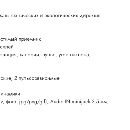
аты технических и экологических директив
естимый приемник
исплей
танция, калории, пульс, угол наклона,
ьские, 2 пульсозависимые
динамики
 фото: jpg/png/gif), Audio IN minijack 3.5 мм.