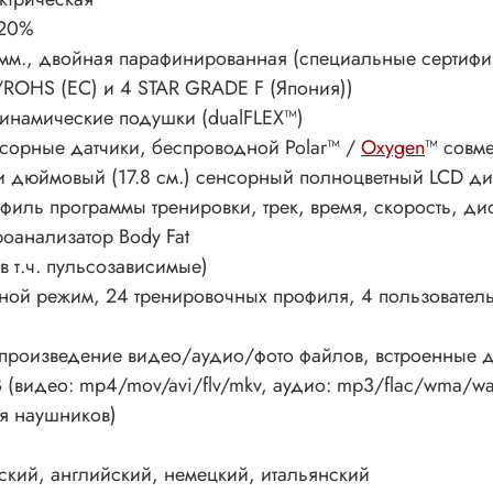
 20%
мм., двойная парафинированная (специальные сертифик
ROHS (ЕС) и 4 STAR GRADE F (Япония))
инамические подушки (dualFLEX™)
сорные датчики, беспроводной Polar™ /
Oxygen
™ совм
и дюймовый (17.8 см.) сенсорный полноцветный LCD д
филь программы тренировки, трек, время, скорость, дис
оанализатор Body Fat
(в т.ч. пульсозависимые)
ной режим, 24 тренировочных профиля, 4 пользовател
произведение видео/аудио/фото файлов, встроенные 
 (видео: mp4/mov/avi/flv/mkv, аудио: mp3/flac/wma/wav,
я наушников)
ский, английский, немецкий, итальянский