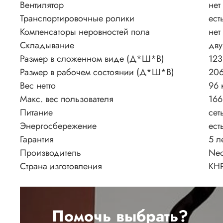
Вентилятор
нет
Транспортировочные ролики
ест
Компенсаторы неровностей пола
нет
Складывание
дву
Размер в сложенном виде (Д*Ш*В)
123
Размер в рабочем состоянии (Д*Ш*В)
206
Вес нетто
96 
Макс. вес пользователя
166
Питание
сет
Энергосбережение
ест
Гарантия
5 л
Производитель
Neo
Страна изготовления
КН
Помочь выбрать?