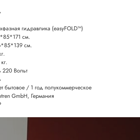
ь
хфазная гидравлика (easyFOLD™)
*85*171 см.
*85*139 см.
кг.
 кг.
ь 220 Вольт
ь
ет бытовое / 1 год полукоммерческое
tren GmbH, Германия
Р