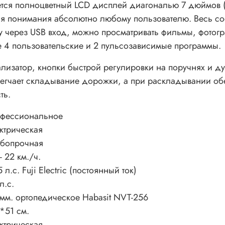
ся полноцветный LCD дисплей диагональю 7 дюймов (17
для понимания абсолютно любому пользователю. Весь с
 через USB вход, можно просматривать фильмы, фотогр
е 4 пользовательские и 2 пульсозависимые программы.
лизатор, кнопки быстрой регулировки на поручнях и д
егчает складывание дорожки, а при раскладывании обе
ть.
фессиональное
ктрическая
бопрочная
 - 22 км./ч.
5 л.с. Fuji Electric (постоянный ток)
л.с.
 мм. ортопедическое Habasit NVT-256
*51 см.
ктрическая