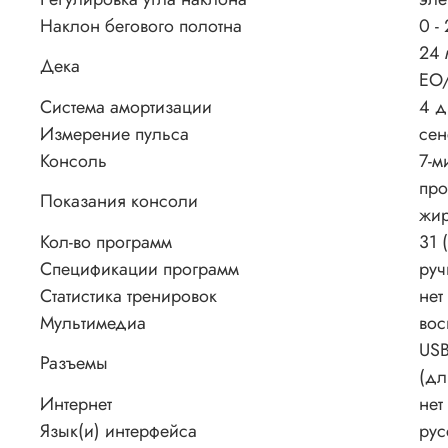
Наклон бегового полотна
0 -
24 
Дека
EO/
Система амортизации
4 д
Измерение пульса
сен
Консоль
7-м
про
Показания консоли
жир
Кол-во программ
31 
Спецификации программ
руч
Статистика тренировок
нет
Мультимедиа
вос
USB
Разъемы
(дл
Интернет
нет
Язык(и) интерфейса
рус