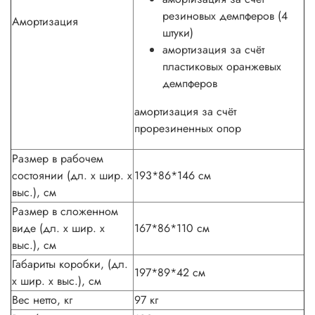
резиновых демпферов (4
Амортизация
штуки)
амортизация за счёт
пластиковых оранжевых
демпферов
амортизация за счёт
прорезиненных опор
Размер в рабочем
состоянии (дл. х шир. х
193*86*146 см
выс.), см
Размер в сложенном
виде (дл. х шир. х
167*86*110 см
выс.), см
Габариты коробки, (дл.
197*89*42 см
х шир. х выс.), см
Вес нетто, кг
97 кг