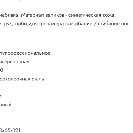
абивка. Материал валиков - синтетическая кожа.
 рук, либо для тренажера разгибание / сгибание ног.
лупрофессиональное
иверсальная
40
сокопрочная сталь
т
рный
8х65х121