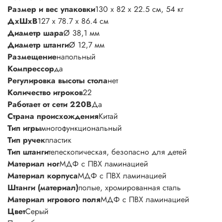
Размер и вес упаковки
130 х 82 х 22.5 см, 54 кг
ДхШхВ
127 х 78.7 х 86.4 см
Диаметр шара
Ø 38,1 мм
Диаметр штанги
Ø 12,7 мм
Размещение
напольный
Компрессор
да
Регулировка высоты стола
нет
Количество игроков
22
Работает от сети 220В
Да
Страна происхождения
Китай
Тип игры
многофункциональный
Тип ручек
пластик
Тип штанги
телескопическая, безопасно для детей
Материал ног
МДФ с ПВХ ламинацией
Материал корпуса
МДФ с ПВХ ламинацией
Штанги (материал)
полые, хромированная сталь
Материал игрового поля
МДФ с ПВХ ламинацией
Цвет
Серый