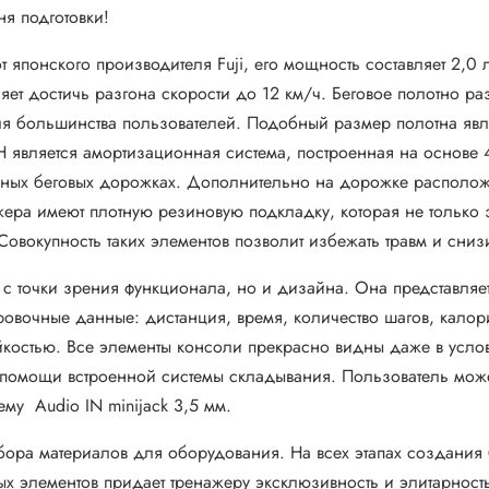
я подготовки!
т японского производителя Fuji, его мощность составляет 2,0
ляет достичь разгона скорости до 12 км/ч. Беговое полотно 
я большинства пользователей. Подобный размер полотна явл
является амортизационная система, построенная на основе 
льных беговых дорожках. Дополнительно на дорожке распол
ажера имеют плотную резиновую подкладку, которая не только
 Совокупность таких элементов позволит избежать травм и сни
с точки зрения функционала, но и дизайна. Она представляе
овочные данные: дистанция, время, количество шагов, калор
ойкостью. Все элементы консоли прекрасно видны даже в ус
и помощи встроенной системы складывания. Пользователь мож
му Audio IN minijack 3,5 мм.
дбора материалов для оборудования. На всех этапах создания
ых элементов придает тренажеру эксклюзивность и элитарност