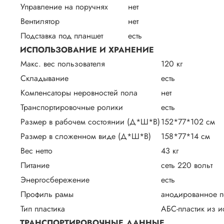
Управление на поручнях
нет
Вентилятор
нет
Подставка под планшет
есть
ИСПОЛЬЗОВАНИЕ И ХРАНЕНИЕ
Макс. вес пользователя
120 кг
Складывание
есть
Компенсаторы неровностей пола
нет
Транспортировочные ролики
есть
Размер в рабочем состоянии (Д*Ш*В)
152*77*102 см
Размер в сложенном виде (Д*Ш*В)
158*77*14 см
Вес нетто
43 кг
Питание
сеть 220 вольт
Энергосбережение
есть
Профиль рамы
анодированное п
Тип пластика
АБС-пластик из и
ТРАНСПОРТИРОВОЧНЫЕ ДАННЫЕ