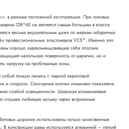
 л.с. в режиме постоянной эксплуатации. При пиковых
размером 128*45 см является самым большим в классе
яется весьма внушительным даже по меркам габаритных
4-х профессиональных эластомеров VCS™. Именно этот
ожены хорошо зарекомендовавшие себя плоские
 защищает напольную поверхность от царапин, но и
зить нагрузку на проблемные зоны.
т собой тонкую панель с черной акриловой
ии и скорость. Сенсорные кнопки изменяют показатели
ловиях слабой освещенности. Широкая алюминиевая
ет слушать любимую музыку через встроенные
 беговых дорожек использованы только качественные
ь. В конструкции рамы используется алюминий – легкий