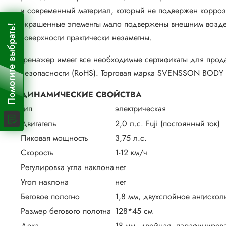
и современный материал, который не подвержен коррози
окрашенные элементы мало подвержены внешним воздей
Помогите выбрать!
поверхности практически незаметны.
Тренажер имеет все необходимые сертификаты для прода
Безопасности (RoHS). Торговая марка SVENSSON BODY L
ДИНАМИЧЕСКИЕ СВОЙСТВА
Тип
электрическая
Двигатель
2,0 л.с. Fuji (постоянный ток)
Пиковая мощность
3,75 л.с.
Скорость
1-12 км/ч
Регулировка угла наклона
нет
Угол наклона
нет
Беговое полотно
1,8 мм, двухслойное антиско
Размер бегового полотна
128*45 см
Дека
18 мм, двойная, парафиниров