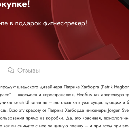
купке!
те в подарок фитнес-трекер!
Отзывы
продукт шведского дизайнера Патрика Хагборга (Patrik Hagbor
ace” – «космос» и «пространство». Необычная архитектура тр
 уникальный Ultramarine – это отсылка к уже существующим и 
ь. Всю эту красоту от Патрика Хагборда инженеры Jörgen Sven
ользования прямо из коробки. Да, это красивая, технологичн
же как вы снимите с нее защитную пленку – и при всем при э