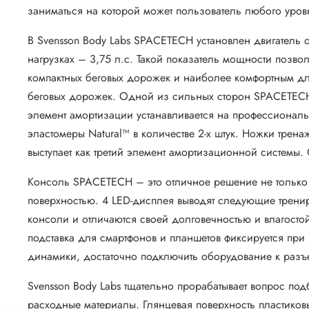
заниматься на которой может пользователь любого уровн
В Svensson Body Labs SPACETECH установлен двигатель о
нагрузках – 3,75 л.с. Такой показатель мощности позво
компактных беговых дорожек и наиболее комфортным дл
беговых дорожек. Одной из сильных сторон SPACETECH 
элемент амортизации устанавливается на профессиона
эластомеры Natural™ в количестве 2-х штук. Ножки трен
выступает как третий элемент амортизационной системы.
Консоль SPACETECH – это отличное решение не только 
поверхностью. 4 LED-дисплея выводят следующие тренир
консоли и отличаются своей долговечностью и влагост
подставка для смартфонов и планшетов фиксируется пр
динамики, достаточно подключить оборудование к разъе
Svensson Body Labs тщательно прорабатывает вопрос по
расходные материалы. Глянцевая поверхность пластиков