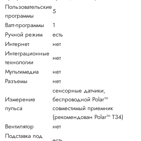
Пользовательские
5
программы
Ватт-программы
1
Ручной режим
есть
Интернет
нет
Интеграционные
нет
технологии
Мультимедиа
нет
Разъемы
нет
сенсорные датчики,
Измерение
беспроводной Polar™
пульса
совместимый приемник
(рекомендован Polar™ T34)
Вентилятор
нет
Подставка под
есть