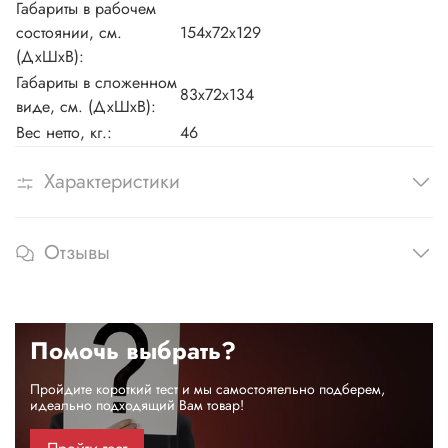
Габариты в рабочем
состоянии, см.
154х72х129
(ДхШхВ):
Габариты в сложенном
83х72х134
виде, см. (ДхШхВ):
Вес нетто, кг.:
46
Характеристики
Отзывы
Помочь выбрать?
Пройдите короткий тест и мы самостоятельно подберем,
идеально подходящий Вам товар!