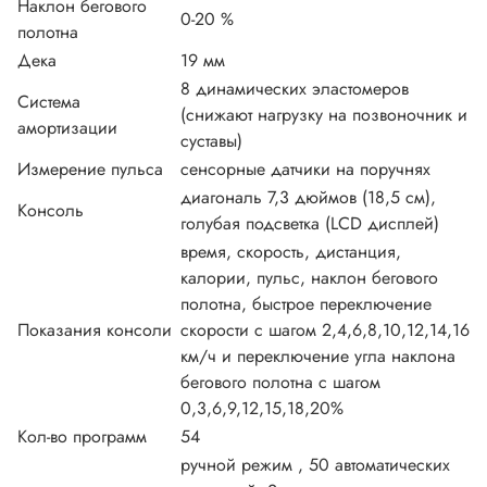
Наклон бегового
0-20 %
полотна
Дека
19 мм
8 динамических эластомеров
Система
(снижают нагрузку на позвоночник и
амортизации
суставы)
Измерение пульса
сенсорные датчики на поручнях
диагональ 7,3 дюймов (18,5 см),
Консоль
голубая подсветка (LCD дисплей)
время, скорость, дистанция,
калории, пульс, наклон бегового
полотна, быстрое переключение
Показания консоли
скорости с шагом 2,4,6,8,10,12,14,16
км/ч и переключение угла наклона
бегового полотна с шагом
0,3,6,9,12,15,18,20%
Кол-во программ
54
ручной режим , 50 автоматических