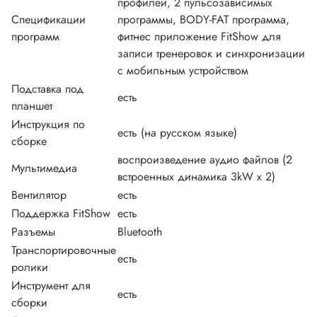
профилей, 2 пульсозависимых
Спецификации
программы, BODY-FAT программа,
программ
фитнес приложение FitShow для
записи тренеровок и синхронизации
с мобильным устройством
Подставка под
есть
планшет
Инструкция по
есть (на русском языке)
сборке
воспроизведение аудио файлов (2
Мультимедиа
встроенных динамика 3kW x 2)
Вентилятор
есть
Поддержка FitShow
есть
Разъемы
Bluetooth
Транспортировочные
есть
ролики
Инструмент для
есть
сборки