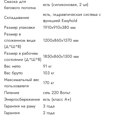
Смазка для
есть (силиконовая, 2 шт)
бегового полотна
есть, гидравлическая система с
Складывание
функцией Easyhold
Размер упаковки
1910х910х380 мм
Размер в
сложенном виде
1200х860х1570 мм
(Д*Ш*В)
Размер в рабочем
1850х860х1300 мм
состоянии (Д*Ш*В)
Вес нетто
91 кг
Вес брутто
103 кг
Максимальный вес
170 кг
пользователя
Питание
сеть 220 Вольт
Энергосбережение
есть (класс А+)
Гарантия на раму
3 года
Гарантия
2 года