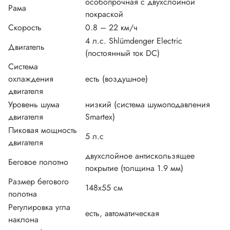
особопрочная с двухслойной
Рама
покраской
Скорость
0.8 – 22 км/ч
4 л.с. Shlümdenger Electric
Двигатель
(постоянный ток DC)
Система
охлаждения
есть (воздушное)
двигателя
Уровень шума
низкий (система шумоподавления
двигателя
Smartex)
Пиковая мощность
5 л.с
двигателя
двухслойное антискользящее
Беговое полотно
покрытие (толщина 1.9 мм)
Размер бегового
148х55 см
полотна
Регулировка угла
есть, автоматическая
наклона