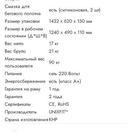
Смазка для
есть (силиконовая, 2 шт)
бегового полотна
Размер упаковки
1432 x 620 x 150 мм
Размер в рабочем
1240 х 490 х 110 мм
состоянии (Д*Ш*В)
Вес нетто
17 кг
Вес брутто
21 кг
Максимальный вес
90 кг
пользователя
Питание
сеть 220 Вольт
Энергосбережение
есть (класс А+)
Гарантия на раму
1 год
Гарантия
2 года
Сертификаты
CE, RoHS
Производитель
UNIXFIT™
Страна изготовления
КНР