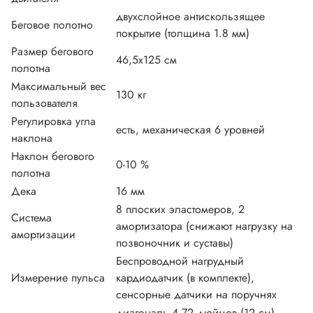
двухслойное антискользящее
Беговое полотно
покрытие (толщина 1.8 мм)
Размер бегового
46,5х125 см
полотна
Максимальный вес
130 кг
пользователя
Регулировка угла
есть, механическая 6 уровней
наклона
Наклон бегового
0-10 %
полотна
Дека
16 мм
8 плоских эластомеров, 2
Система
амортизатора (снижают нагрузку на
амортизации
позвоночник и суставы)
Беспроводной нагрудный
Измерение пульса
кардиодатчик (в комплекте),
сенсорные датчики на поручнях
диагональ 4.72 дюймов (12 см),