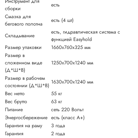
Инструмент для
есть
сборки
Смазка для
есть (4 шт)
бегового полотна
есть, гидравлическая система с
Складывание
функцией Easyhold
Размер упаковки
1660x760x325 мм
Размер в
сложенном виде
1250х700х1240 мм
(Д*Ш*В)
Размер в рабочем
1630х700х1240 мм
состоянии (Д*Ш*В)
Вес нетто
55 кг
Вес брутто
63 кг
Питание
сеть 220 Вольт
Энергосбережение
есть (класс А+)
Гарантия на раму
3 года
Гарантия
2 года