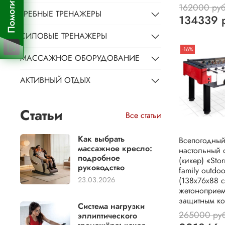
162000 ру
ГРЕБНЫЕ ТРЕНАЖЕРЫ
134339 
СИЛОВЫЕ ТРЕНАЖЕРЫ
-16%
МАССАЖНОЕ ОБОРУДОВАНИЕ
АКТИВНЫЙ ОТДЫХ
Статьи
Все статьи
Как выбрать
Всепогодны
массажное кресло:
настольный 
подробное
(кикер) «Stor
руководство
family outdoo
23.03.2026
(138x76x88 с
жетоноприем
защитным к
Система нагрузки
265000 ру
эллиптического