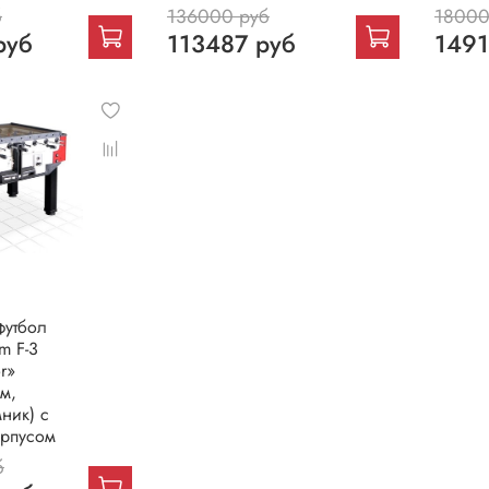
б
136000 руб
18000
руб
113487 руб
1491
й
футбол
m F-3
r»
м,
ник) с
орпусом
б