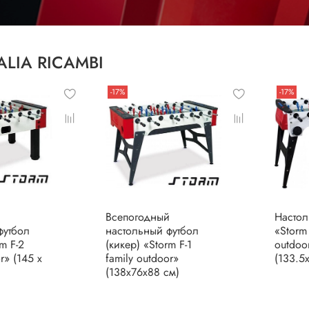
ALIA RICAMBI
-17%
-17%
й
Всепогодный
Настол
футбол
настольный футбол
«Storm 
m F-2
(кикер) «Storm F-1
outdoor
r» (145 x
family outdoor»
(133.5
(138x76x88 см)