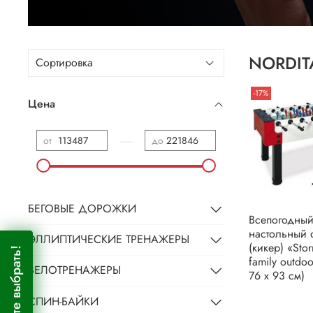
NORDIT
-17%
Цена
—
от
до
БЕГОВЫЕ ДОРОЖКИ
Всепогодны
настольный 
ЭЛЛИПТИЧЕСКИЕ ТРЕНАЖЕРЫ
(кикер) «Stor
Помогите выбрать!
family outdoo
ВЕЛОТРЕНАЖЕРЫ
76 x 93 см)
СПИН-БАЙКИ