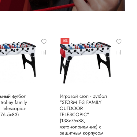
-15%
ьный футбол
Игровой стол - футбол
trolley family
"STORM F-3 FAMILY
 telescopic»
OUTDOOR
x76.5x83)
TELESCOPIC"
(138x76x88,
жетоноприемник) с
защитным корпусом